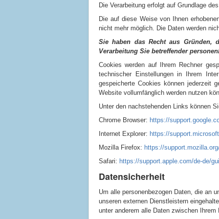
Die Verarbeitung erfolgt auf Grundlage de
Die auf diese Weise von Ihnen erhobenen
nicht mehr möglich. Die Daten werden ni
Sie haben das Recht aus Gründen, di
Verarbeitung Sie betreffender persone
Cookies werden auf Ihrem Rechner gespe
technischer Einstellungen in Ihrem Int
gespeicherte Cookies können jederzeit g
Website vollumfänglich werden nutzen kö
Unter den nachstehenden Links können Sie 
Chrome Browser:
https://support.google
Internet Explorer:
https://support.microso
Mozilla Firefox:
https://support.mozilla.or
Safari:
https://support.apple.com/de-de/g
Datensicherheit
Um alle personenbezogen Daten, die an un
unseren externen Dienstleistern eingehal
unter anderem alle Daten zwischen Ihrem 