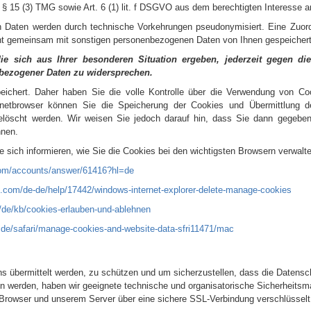
s § 15 (3) TMG sowie Art. 6 (1) lit. f DSGVO aus dem berechtigten Interess
 Daten werden durch technische Vorkehrungen pseudonymisiert. Eine Zuord
cht gemeinsam mit sonstigen personenbezogenen Daten von Ihnen gespeichert
e sich aus Ihrer besonderen Situation ergeben, jederzeit gegen di
nbezogener Daten zu widersprechen.
ichert. Daher haben Sie die volle Kontrolle über die Verwendung von Co
ernetbrowser können Sie die Speicherung der Cookies und Übermittlung de
elöscht werden. Wir weisen Sie jedoch darauf hin, dass Sie dann gegebene
nnen.
sich informieren, wie Sie die Cookies bei den wichtigsten Browsern verwalte
.com/accounts/answer/61416?hl=de
ft.com/de-de/help/17442/windows-internet-explorer-delete-manage-cookies
g/de/kb/cookies-erlauben-und-ablehnen
uide/safari/manage-cookies-and-website-data-sfri11471/mac
s übermittelt werden, zu schützen und um sicherzustellen, dass die Datensc
ten werden, haben wir geeignete technische und organisatorische Sicherheit
Browser und unserem Server über eine sichere SSL-Verbindung verschlüsselt