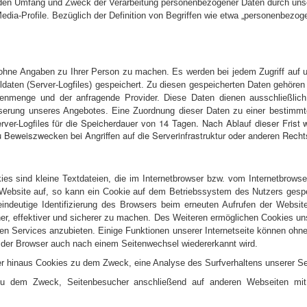
 den Umfang und Zweck der Verarbeitung personenbezogener Daten durch unse
Media-Profile. Bezüglich der Definition von Begriffen wie etwa „personenbezog
hne Angaben zu Ihrer Person zu machen. Es werden bei jedem Zugriff auf 
olldaten (Server-Logfiles) gespeichert. Zu diesen gespeicherten Daten gehör
tenmenge und der anfragende Provider. Diese Daten dienen ausschließlich 
serung unseres Angebotes. Eine Zuordnung dieser Daten zu einer bestimmte
rver-Logfiles für die Speicherdauer von 14 Tagen. Nach Ablauf dieser Frist 
 Beweiszwecken bei Angriffen auf die Serverinfrastruktur oder anderen Recht
es sind kleine Textdateien, die im Internetbrowser bzw. vom Internetbrow
 Website auf, so kann ein Cookie auf dem Betriebssystem des Nutzers gespe
 eindeutige Identifizierung des Browsers beim erneuten Aufrufen der Webs
her, effektiver und sicherer zu machen. Des Weiteren ermöglichen Cookies 
n Services anzubieten. Einige Funktionen unserer Internetseite können ohn
ss der Browser auch nach einem Seitenwechsel wiedererkannt wird.
r hinaus Cookies zu dem Zweck, eine Analyse des Surfverhaltens unserer S
u dem Zweck, Seitenbesucher anschließend auf anderen Webseiten mit g