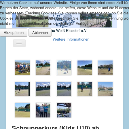
Wir nutzen Cookies auf unserer Website. Einige von ihnen sind essenziell für
Betrieb der Seite, während andere uns helfen, diese Website und die Nutzere
zu verbessern (Tracking Cookies). Sie können selbst entscheiden, ob Sie die
Cookies zulassen möchten. Bitte beachten Sie, dass bei einer Ablehnung w
nicht mehr alle Funktionalitäten der Seite zur Verfügung stehen.
TV Blau-Weiß Biesdorf e.V.
Akzeptieren
Ablehnen
Weitere Informationen
Toggle
Navigation
Home
über uns
Bilder
Kontakt / Downloads
Platzreservierung
Aktuelle Seite:
Startseite
News
Schnupperkurs (Kids U10) ab 10.02.2025
Schnupperkurs (Kids U10) ab