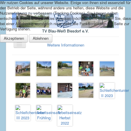
Wir nutzen Cookies auf unserer Website. Einige von ihnen sind essenziell für
den Betrieb der Seite, während andere uns helfen, diese Website und die
Nutzererfahrung zu verbessern (Tracking Cookies). Sie können selbst
entscheiden, ob Sie die Cookies zulassen möchten. Bitte beachten Sie, dass
bei einer Ablehnung womöglich nicht mehr alle Funktionalitäten der Seite zur
Verfügung stehen.
TV Blau-Weiß Biesdorf e.V.
Akzeptieren
Ablehnen
Toggle
Weitere Informationen
Navigation
Home
über uns
Bilder
Kontakt / Downloads
Platzreservierung
Aktuelle Seite:
Startseite